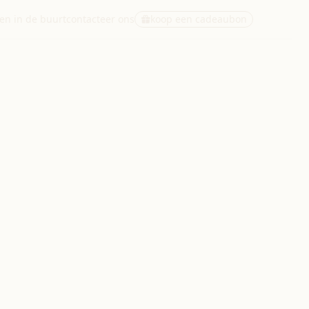
ten in de buurt
contacteer ons
koop een cadeaubon