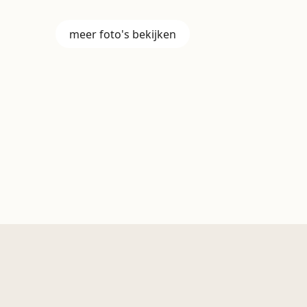
+3
meer foto's bekijken
Boek nu uw verblijf in Hotel Apostroff *
Boek rechtstreeks en geniet altijd van:
altijd de beste prijs
ontbijtbuffet inbegrepen